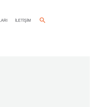
Arama
LARI
İLETİŞİM
0507-808-5050