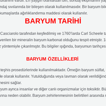
ullanımı vardır. En yaygın olanlardan biri, sondaj ekipmanını ya
ndaj sıvılarında bir bileşen olarak kullanılmasıdır. Bir baryum bi
umaşlarda ağırlıklandırma maddesi olarak kullanılır.
BARYUM TARİHİ
asciarolo tarafından keşfedilmiş ve 1760’larda Carl Scheele tara
ı verilen bir mineralin baryum karbonat olduğunu tespit etmiştir.
z yöntemiyle çıkarılmıştır. Bu bilgiler ışığında, baryumun tarihçe
BARYUM ÖZELLİKLERİ
i teşhis prosedürlerinde kullanılmaktadır. Örneğin baryum sülfat,
 olarak kullanılır. Yutulduğunda veya lavman olarak verildiğinde
esini sağlar.
yum ayrıca insanlar ve diğer canlı organizmalar için toksiktir. 
rına neden olabilir. Baryum zehirlenmesinin belirtileri arasında 