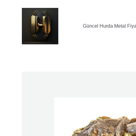
İçeriğe
Yazı
atla
dolaşımı
Güncel Hurda Metal Fiyat