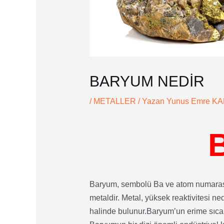
BARYUM NEDİR
/
METALLER
/ Yazan
Yunus Emre K
Baryum, sembolü Ba ve atom numarası 
metaldir. Metal, yüksek reaktivitesi ne
halinde bulunur.Baryum’un erime sıcak