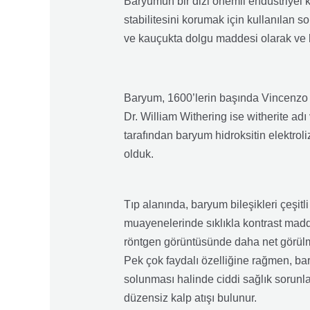
Baryumun bir dizi önemli endüstriyel k
stabilitesini korumak için kullanılan so
ve kauçukta dolgu maddesi olarak ve k
Baryum, 1600’lerin başında Vincenzo C
Dr. William Withering ise witherite ad
tarafından baryum hidroksitin elektroli
olduk.
Tıp alanında, baryum bileşikleri çeşitl
muayenelerinde sıklıkla kontrast madde
röntgen görüntüsünde daha net görülm
Pek çok faydalı özelliğine rağmen, bar
solunması halinde ciddi sağlık sorunla
düzensiz kalp atışı bulunur.