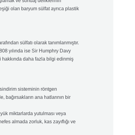
ğlamak ve sondaj deliklerinin
leşiği olan baryum sülfat ayrıca plastik
fından sülfatı olarak tanımlanmıştır.
 1808 yılında ise Sir Humphry Davy
si hakkında daha fazla bilgi edinmiş
 sindirim sisteminin röntgen
, bağırsakların ana hatlarının bir
Büyük miktarlarda yutulması veya
nefes almada zorluk, kas zayıflığı ve