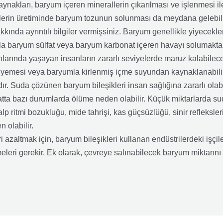
akları, baryum içeren minerallerin çıkarılması ve işlenmesi ile
nlerin üretiminde baryum tozunun solunması da meydana gelebili
kında ayrıntılı bilgiler vermişsiniz. Baryum genellikle yiyecekl
la baryum sülfat veya baryum karbonat içeren havayı solumaktan 
larında yaşayan insanların zararlı seviyelerde maruz kalabilece
ri yemesi veya baryumla kirlenmiş içme suyundan kaynaklanabilir.
ır. Suda çözünen baryum bileşikleri insan sağlığına zararlı ola
hatta bazı durumlarda ölüme neden olabilir. Küçük miktarlarda su
lp ritmi bozukluğu, mide tahrişi, kas güçsüzlüğü, sinir refleksler
 olabilir.
i azaltmak için, baryum bileşikleri kullanan endüstrilerdeki işçil
leri gerekir. Ek olarak, çevreye salınabilecek baryum miktarını 