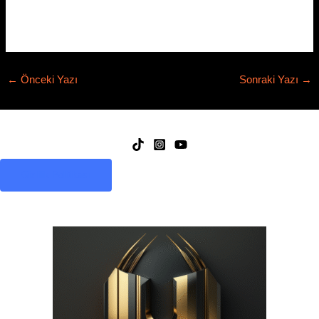
←
Önceki Yazı
Sonraki Yazı
→
Gizlilik Politikası