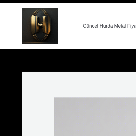
İçeriğe
Yazı
atla
dolaşımı
Güncel Hurda Metal Fiyat