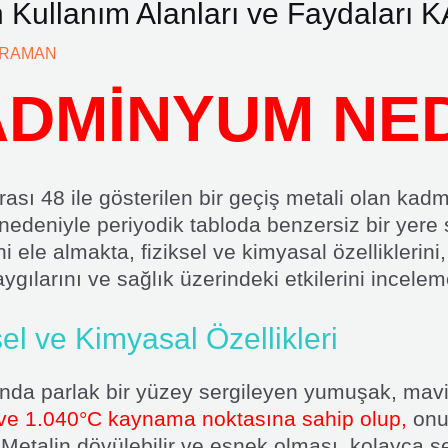
 Kullanım Alanları ve Faydalar
ARAMAN
DMİNYUM NE
 48 ile gösterilen bir geçiş metali olan kadmiy
edeniyle periyodik tabloda benzersiz bir yere 
 ele almakta, fiziksel ve kimyasal özelliklerini,
gılarını ve sağlık üzerindeki etkilerini incelem
l ve Kimyasal Özellikleri
nda parlak bir yüzey sergileyen yumuşak, mavi
ve 1.040°C kaynama noktasına sahip olup,
onu 
. Metalin dövülebilir ve esnek olması, kolayca ş