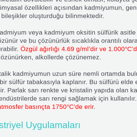
imyasal özellikleri açısından kadmiyumun, genel
 bileşikler oluşturduğu bilinmektedir.
 kadmiyum veya kadmiyum oksitin sülfürik asitl
özünür ve bu çözünürlük sıcaklıkla orantılı olara
rabilir.
Özgül ağırlığı 4.69 g/ml’dir ve 1.000°C’
özünürken, alkollerde çözünemez.
talik kadmiyumun uzun süre nemli ortamda b
bir sülfür tabakasıyla kaplanır. Bu sülfürü eld
lir. Parlak sarı renkte ve kristalin yapıda olan 
 endüstrilerde sarı rengi sağlamak için kullanılır
atmosfer basınçta 1750°C’de erir
.
riyel Uygulamaları