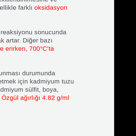
likle farklı
oksidasyon
e reaksiyonu sonucunda
k artar. Diğer bazı
de erirken, 700°C’ta
ulunması durumunda
e etmek için kadmiyum tuzu
kadmiyum sülfit, boya,
.
Özgül ağırlığı 4.82 g/ml