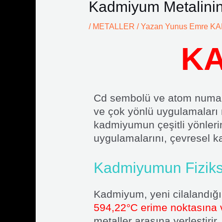
Kadmiyum Metalinin
/
METALLER
/ Yazan
Yunus Emre K
KA
Cd sembolü ve atom numarası
ve çok yönlü uygulamaları n
kadmiyumun çeşitli yönlerini
uygulamalarını, çevresel kay
Kadmiyumun Fizikse
Kadmiyum, yeni cilalandığı
594,22°C erime noktasına 
metaller arasına yerleştirir