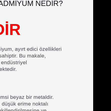
ı KADMİYUM NEDİR?
DİR
um, ayırt edici özellikleri
sahiptir. Bu makale,
 endüstriyel
ektedir.
msi beyaz bir metaldir.
düşük erime noktalı
ekillendirilmesine ve