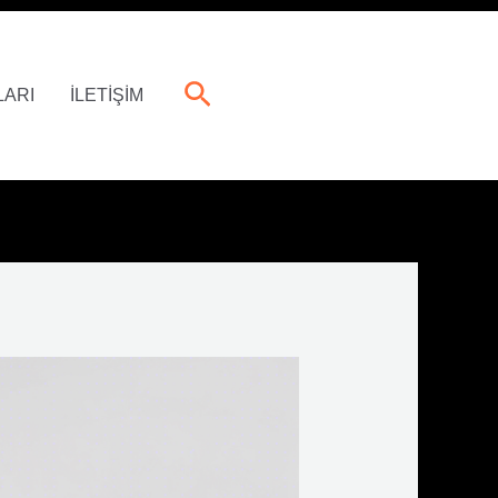
Arama
LARI
İLETİŞİM
0507-808-5050