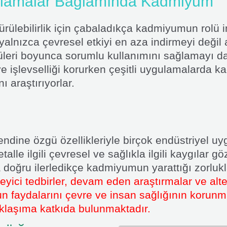
gulamalar Bağlamında Kadmiyum
ürülebilirlik için çabaladıkça kadmiyumun rolü i
 yalnızca çevresel etkiyi en aza indirmeyi deği
ri boyunca sorumlu kullanımını sağlamayı da i
e işlevselliği korurken çeşitli uygulamalarda
ı araştırıyorlar.
dine özgü özellikleriyle birçok endüstriyel uy
lle ilgili çevresel ve sağlıkla ilgili kaygılar g
 doğru ilerledikçe kadmiyumun yarattığı zorlukl
yici tedbirler, devam eden araştırmalar ve alt
faydalarını çevre ve insan sağlığının korunma
klaşıma katkıda bulunmaktadır.