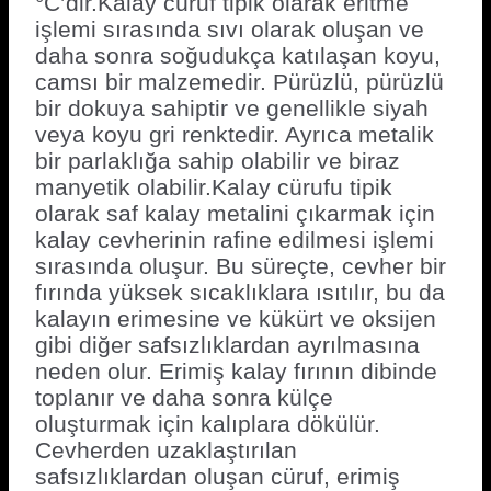
°C’dir.Kalay cüruf tipik olarak eritme
işlemi sırasında sıvı olarak oluşan ve
daha sonra soğudukça katılaşan koyu,
camsı bir malzemedir. Pürüzlü, pürüzlü
bir dokuya sahiptir ve genellikle siyah
veya koyu gri renktedir. Ayrıca metalik
bir parlaklığa sahip olabilir ve biraz
manyetik olabilir.Kalay cürufu tipik
olarak saf kalay metalini çıkarmak için
kalay cevherinin rafine edilmesi işlemi
sırasında oluşur. Bu süreçte, cevher bir
fırında yüksek sıcaklıklara ısıtılır, bu da
kalayın erimesine ve kükürt ve oksijen
gibi diğer safsızlıklardan ayrılmasına
neden olur. Erimiş kalay fırının dibinde
toplanır ve daha sonra külçe
oluşturmak için kalıplara dökülür.
Cevherden uzaklaştırılan
safsızlıklardan oluşan cüruf, erimiş